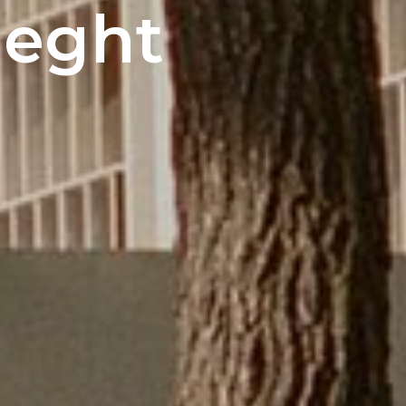
aeght