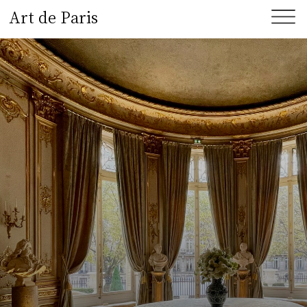
Art de Paris
ОСОБНЯК ЖАКМАР-АНДРЕ
Скромное обаяние буржуазии и тайны лучших
частных коллекций