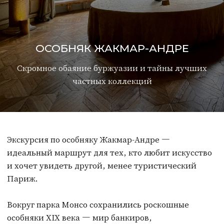
Экскурсия по особняку Жакмар-Андре —
идеальный маршрут для тех, кто любит искусство
и хочет увидеть другой, менее туристический
Париж.
Вокруг парка Монсо сохранились роскошные
особняки XIX века — мир банкиров,
промышленников и коллекционеров. Мы посетим
дом Нели и Эдуарда Жакмар-Андре, поговорим о
парижском бомонде, моде на коллекционирование
и судьбах великих частных собраний. Вы
окажетесь в интерьерах, где жили владельцы, и
увидите произведения, среди которых работ
Боттичелли больше, чем в Лувре.
Это изысканная экскурсия для ценителей
искусства. В музее также регулярно проходят
интересные временные выставки, которые при
желании можно включить в программу.
Продолжительность: