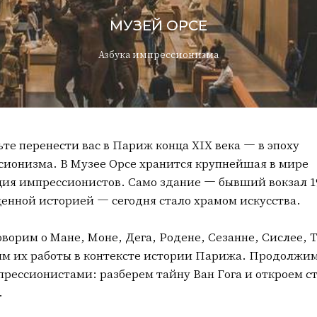
МУЗЕЙ ОРСЕ
Азбука импрессионизма
те перенести вас в Париж конца XIX века — в эпоху
сионизма. В Музее Орсе хранится крупнейшая в мире
ия импрессионистов. Само здание — бывший вокзал 19
енной историей — сегодня стало храмом искусства.
ворим о Мане, Моне, Дега, Родене, Сезанне, Сислее, 
им их работы в контексте истории Парижа. Продолжи
рессионистами: разберем тайну Ван Гога и откроем с
.