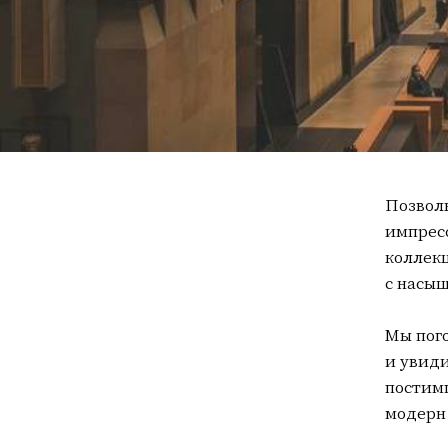
Позволь
импрес
коллекц
с насыщ
Мы пого
и увид
постимп
модерн