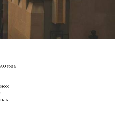
00 года
Тиссо
м
тиль