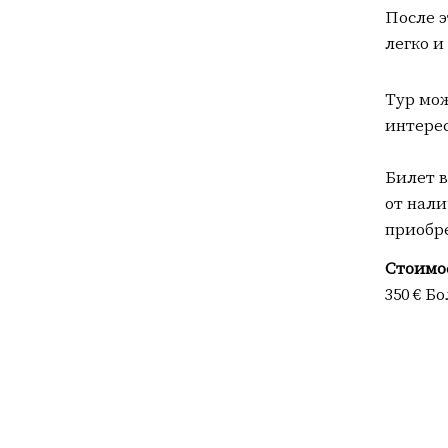
После 
легко и
Тур мож
интерес
Билет в
от нали
приобре
Стоимос
350 € Б