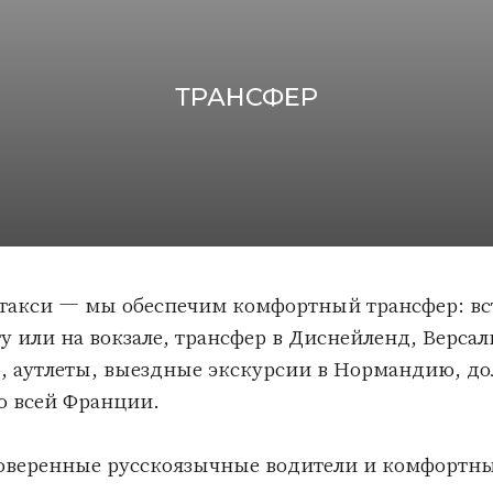
ТРАНСФЕР
 — мы обеспечим комфортный трансфер: встреча
 на вокзале, трансфер в Диснейленд, Версаль,
леты, выездные экскурсии в Нормандию, долину
й Франции.
нные русскоязычные водители и комфортные
Оставить заявку