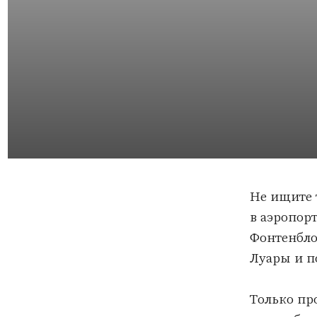
Не ищите такси
в аэропорту или
Фонтенбло, аут
Луары и по все
Только провере
автомобили.