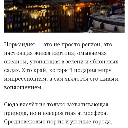
настоящая живая картина, омываемая
океаном, утопающая в зелени и яблоневых
садах. Это край, который подарил миру
импрессионизм, а сам является его живым
воплощением.
Сюда влечёт не только захватывающая
природа, но и невероятная атмосфера.
Средневековые порты и уютные города,
удивительные виды и величественные
алебастровые скалы, а также
морепродукты, которые просто хочется
есть прямо у лавки рыбака на рынке, —
Нормандия не оставит вас равнодушным.