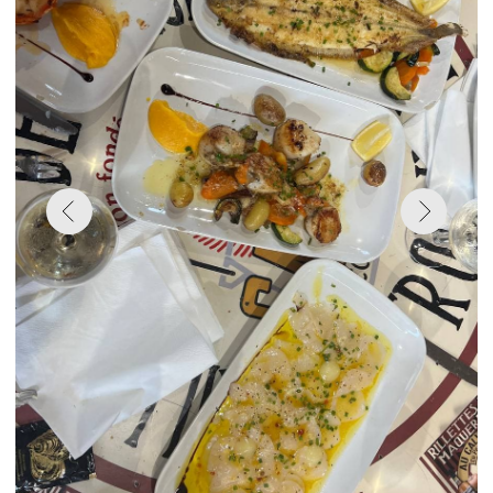
Что вас ждёт?
• Дом Клода Моне в Живерни — место, где
оживает природа, и где каждый уголок,
каждое дерево вдохновляло великого
художника. Прогулка по его саду — это как
шаг в саму картину.
• Собор в Руане — величественное
строение, увековеченное в полотнах самого
Моне. Но это не только архитектура, это
целая история Нормандии, которая
оживает в каждом камне.
• Этретa — знаменитые алебастровые
скалы, которые будто созданы для того,
чтобы поражать воображение. Мы
прогуляемся по этому живописному
побережью, где время остановилось.
• Онфлер — этот городок словно сошёл с
холстов художников, с его узкими
улочками, каменными домиками и
уютными ресторанами у гавани.