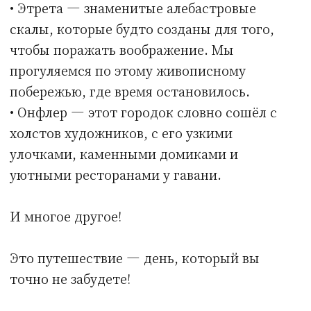
от 1500 € (зависит от количества человек и
программы)
В стоимость включены:
• Моя работа гида
• Комфортный автомобиль с
лицензированным водителем
Оставить заявку
Art de Paris
Политика конфиденциальности
Публичная оферта
ИНН 366504719137
Р/c 40802810200001758798