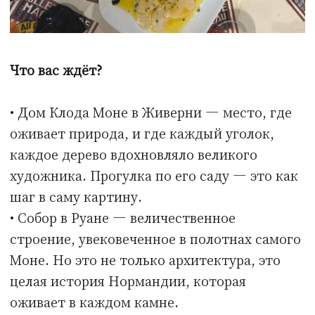
И многое другое!
Это путешествие — день, который вы
точно не забудете!
Каждый тур в Нормандию — это
индивидуальный подход! В зависимости от
сезона и дня недели программа может быть
разной, и мы подберём для вас самые
интересные места, чтобы ваше
путешествие стало по-настоящему
уникальным.
Продолжительность:
11−12 часов
Стоимость экскурсии для группы до 4
человек: