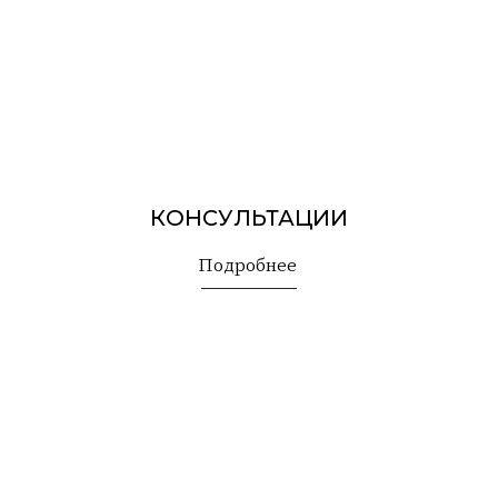
Art de Paris
Политика конфиденциальности
Публичная оферта
ИНН 366504719137
Р/c 40802810200001758798
ТУРЫ
ЭКСКУРСИИ
УСЛУГИ